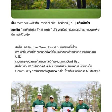
เป็น 
Member Golf 
กับ 
Pacificlinks Thailand
(PLT) 
แล้วดียังไง
สมาชิก 
Pacificlinks Thailand
(PLT) จะได้รับสิทธิประโยชน์ที่ออกแบบมาเพื่อ
นักกอล์ฟตัวจริง
สิทธิ์เล่นกอล์ฟ Free Green Fee สนามพันธมิตรในไทย
การเข้าถึงเครือข่ายสนามกอล์ฟทั้งในประเทศและต่างประเทศ เริ่มต้นที่ 80 
USD
ระบบการจองสนามที่สะดวกและมีทีมงานดูแลระดับพรีเมียม
สิทธิ์เข้าร่วมกิจกรรมกอล์ฟและอีเวนต์พิเศษสำหรับเฉพาะสมาชิกเท่านั้น
Community ของนักกอล์ฟคุณภาพ ที่เชื่อมโยงทั้ง Business & Lifestyle