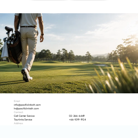
Email
info@pacificlinksth.com
hr@pacificlinksth.com
Contact
Call Center Service
02-266-6449
Tourlinks Service
+66-1019-1924
Address
ที่อยู่: ชั้น 15, 52 ถนนสีลม, สุริยวงค์, บางรัก, กรุงเทพฯ 10500, ประเทศไทย