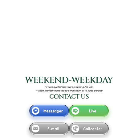
WEEKEND-WEEKDAY
*Prices quoted above are including 7% VAT.
**Each member is entitled to a maximum of 18 holes per day
CONTACT US
Messenger
Line
E-mail
Call center